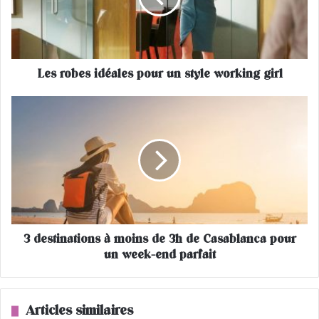
b
e
s
i
Les robes idéales pour un style working girl
d
é
a
3
l
d
e
e
s
s
p
t
o
i
u
n
r
a
u
t
3 destinations à moins de 3h de Casablanca pour
n
i
s
un week-end parfait
o
t
n
y
s
l
à
Articles similaires
e
m