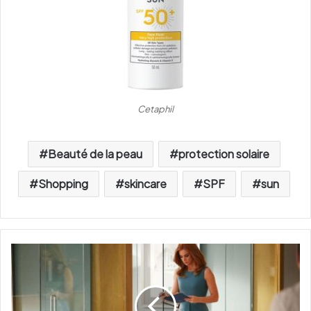
Cetaphil
Beauté de la peau
protection solaire
Shopping
skincare
SPF
sun
L
e
s
r
o