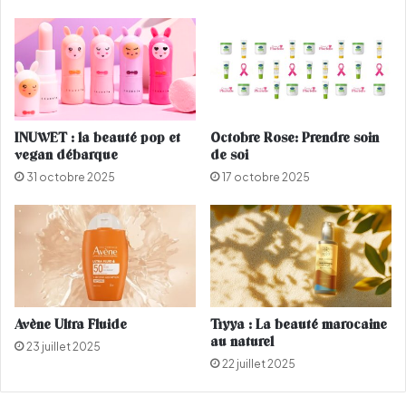
w
o
o
i
r
n
k
s
i
d
n
e
g
3
INUWET : la beauté pop et
Octobre Rose: Prendre soin
g
h
vegan débarque
de soi
i
d
31 octobre 2025
17 octobre 2025
r
e
l
C
a
s
a
b
l
a
Avène Ultra Fluide
Tiyya : La beauté marocaine
n
au naturel
23 juillet 2025
c
22 juillet 2025
a
p