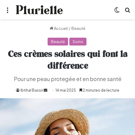
Menu
Switch
R
Accueil
/
Beauté
Beauté
Soins
Ces crèmes solaires qui font la
différence
Pour une peau protegée et en bonne santé
Ibtihal Bassir
Envoyer
14 mai 2025
2 minutes de lecture
un
courriel