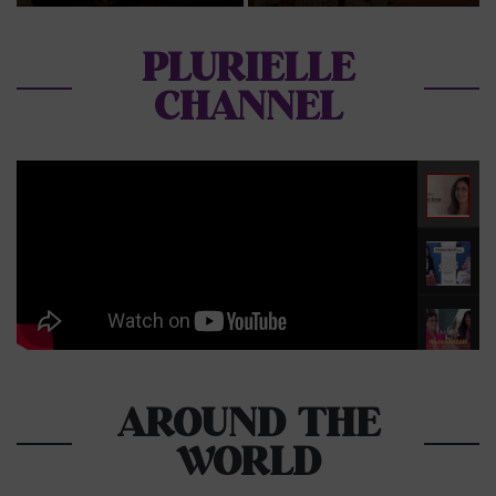
beldi marocaine
2025
PLURIELLE
CHANNEL
AROUND THE
WORLD