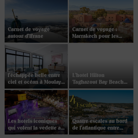
Carnet de voyage
Carnet de voyage :
autour d’Ifrane
Marrakech pour les
fêtes
l’échappée belle entre
L’hotel Hilton
ciel et océan à Moulay
Taghazout Bay Beach
Bousselham
Resort & Spa sacré aux
World Luxury Hotel
Awards 2025
Les hotels iconiques
Quatre escales au bord
qui volent la vedette au
de l’atlantique entre
tapis-rouge
sérénité et horizon