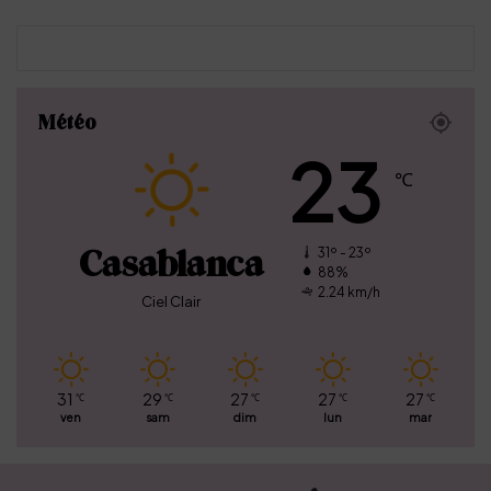
infini
Météo
23
℃
Casablanca
31º - 23º
88%
2.24 km/h
Ciel Clair
31
29
27
27
27
℃
℃
℃
℃
℃
ven
sam
dim
lun
mar