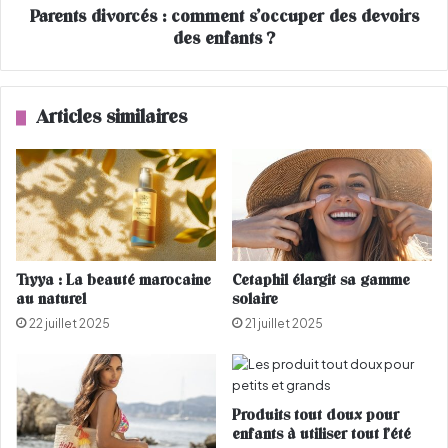
Parents divorcés : comment s’occuper des devoirs
n
v
g
des enfants ?
o
u
r
e
c
f
é
Articles similaires
r
s
a
:
n
c
ç
o
a
m
i
m
s
e
e
n
Tiyya : La beauté marocaine
Cetaphil élargit sa gamme
"
t
au naturel
solaire
c
s
22 juillet 2025
21 juillet 2025
'
’
e
o
s
c
t
c
c
Produits tout doux pour
u
enfants à utiliser tout l’été
o
p