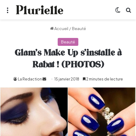
Menu
Switch
R
Accueil
/
Beauté
Beauté
Glam’s Make Up s’installe à
Rabat ! (PHOTOS)
La Redaction
Envoyer
15 janvier 2018
2 minutes de lecture
un
courriel