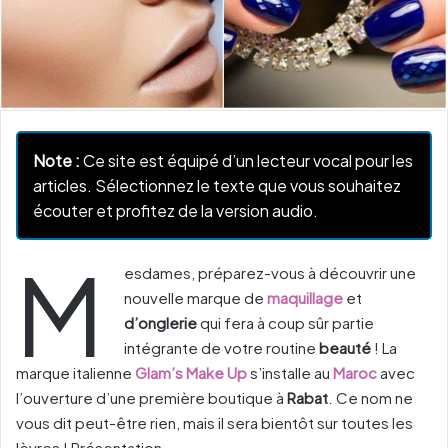
Note :
Ce site est équipé d’un lecteur vocal pour les
articles. Sélectionnez le texte que vous souhaitez
écouter et profitez de la version audio.
M
esdames, préparez-vous à découvrir une
nouvelle marque de
maquillage
et
d’onglerie
qui fera à coup sûr partie
intégrante de votre routine
beauté
! La
marque italienne
Glam’s Make Up
s’installe au
Maroc
avec
l’ouverture d’une première boutique à
Rabat
. Ce nom ne
vous dit peut-être rien, mais il sera bientôt sur toutes les
lèvres ! Présentation.