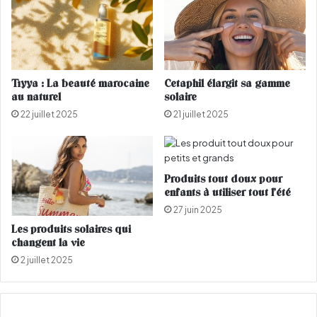
i
r
l
i
l
c
e
a
p
i
r
Tiyya : La beauté marocaine
Cetaphil élargit sa gamme
n
i
au naturel
solaire
e
x
22 juillet 2025
21 juillet 2025
f
N
a
o
i
b
t
e
e
Produits tout doux pour
l
enfants à utiliser tout l’été
à
?
s
27 juin 2025
o
Les produits solaires qui
n
changent la vie
c
2 juillet 2025
a
v
a
l