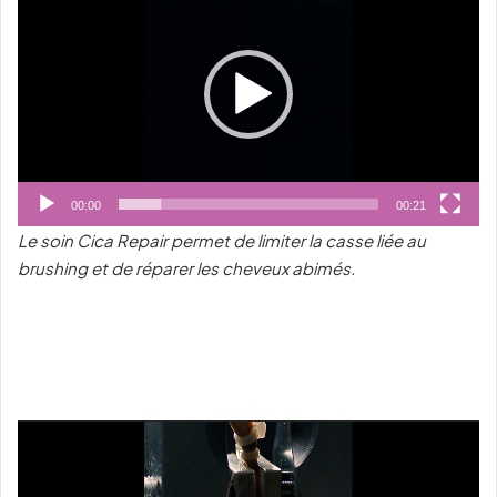
vidéo
00:00
00:21
Le soin Cica Repair permet de limiter la casse liée au
brushing et de réparer les cheveux abimés.
Lecteur
vidéo