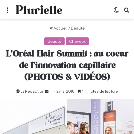
Menu
Switch
R
Accueil
/
Beauté
Beauté
Cheveux
L’Oréal Hair Summit : au coeur
de l’innovation capillaire
(PHOTOS & VIDÉOS)
La Redaction
Envoyer
2 mai 2018
4 minutes de lecture
un
courriel