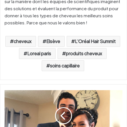
sur la manière dont les équipes de scientifiques imaginent
des solutions et évaluent la performance du produit pour
donner à tous les types de cheveux les meilleurs soins
possibles. Parce que nous le valons bien !
cheveux
Elsève
L'Oréal Hair Summit
Loreal paris
produits cheveux
soins capillaire
L
a
m
a
g
n