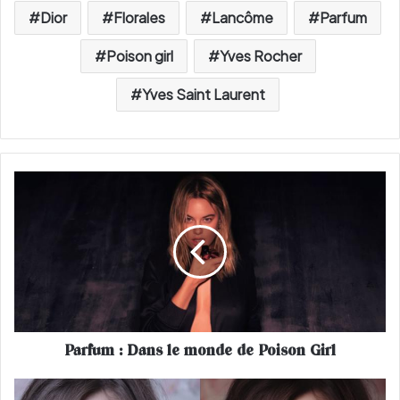
Dior
Florales
Lancôme
Parfum
Poison girl
Yves Rocher
Yves Saint Laurent
P
a
r
f
u
m
:
D
a
Parfum : Dans le monde de Poison Girl
n
s
l
4