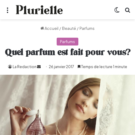
Menu
Switch
R
Accueil
/
Beauté
/
Parfums
Parfums
Quel parfum est fait pour vous?
La Redaction
Envoyer
26 janvier 2017
Temps de lecture 1 minute
un
courriel