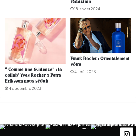
s
rédaction
t
18 janvier 2024
e
r
a
u
t
o
p
Frank Boclet : Orientalement
vôtre
“ Comme une évidence” : la
4 août 2023
collab’ Yves Rocher x Petra
Eriksson nous séduit
4 décembre 2023