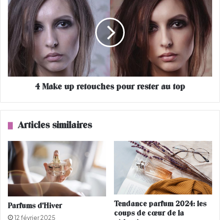
e
M
m
a
o
k
n
e
d
u
e
p
d
r
e
e
4 Make up retouches pour rester au top
P
t
o
o
i
u
s
c
Articles similaires
o
h
n
e
G
s
i
p
r
o
l
u
r
r
Tendance parfum 2024: les
Parfums d’Hiver
e
coups de cœur de la
12 février 2025