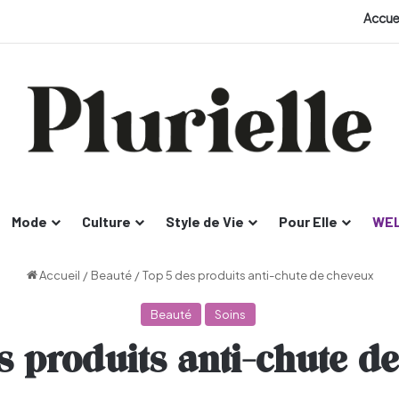
Accue
Mode
Culture
Style de Vie
Pour Elle
WEL
Accueil
/
Beauté
/
Top 5 des produits anti-chute de cheveux
Beauté
Soins
s produits anti-chute d