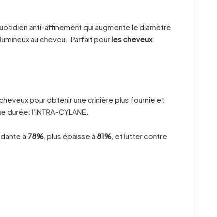
 quotidien anti-affinement qui augmente le diamètre
volumineux au cheveu. Parfait pour
les cheveux
cheveux pour obtenir une crinière plus fournie et
gue durée: l’INTRA-CYLANE.
ndante à
78%
, plus épaisse à
81%
, et lutter contre