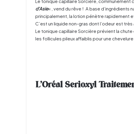
Le tonique capillaire Sorcière, communément c
d’Asie
« , vend du rêve ! A base d’ingrédients na
principalement, la lotion pénètre rapidement et
C’est un liquide non-gras dont l’odeur est très 
Le tonique capillaire Sorcière prévient la chu
les follicules pileux affaiblis pour une chevelu
L’Oréal Serioxyl Traiteme