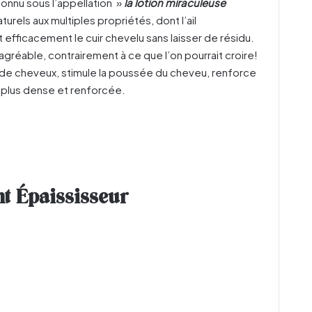
onnu sous l’appellation »
la lotion miraculeuse
turels aux multiples propriétés, dont l’ail
 efficacement le cuir chevelu sans laisser de résidu.
agréable, contrairement à ce que l’on pourrait croire!
te de cheveux, stimule la poussée du cheveu, renforce
re plus dense et renforcée.
nt Épaississeur