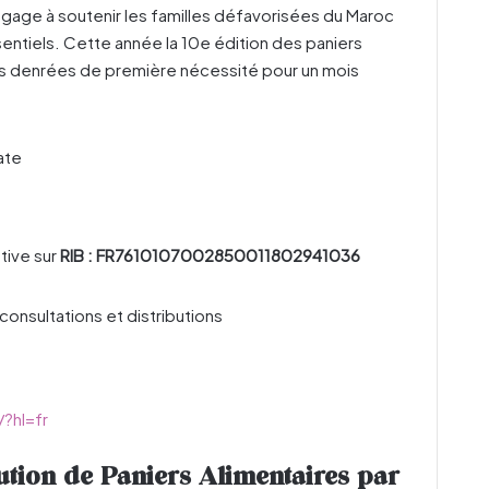
engage à soutenir les familles défavorisées du Maroc
sentiels. Cette année la 10e édition des paniers
es denrées de première nécessité pour un mois
ate
ative sur
RIB : FR7610107002850011802941036
onsultations et distributions
?hl=fr
bution de Paniers Alimentaires par