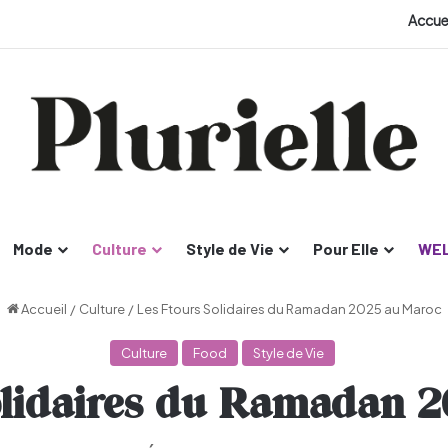
Accue
Mode
Culture
Style de Vie
Pour Elle
WEL
Accueil
/
Culture
/
Les Ftours Solidaires du Ramadan 2025 au Maroc
Culture
Food
Style de Vie
olidaires du Ramadan 