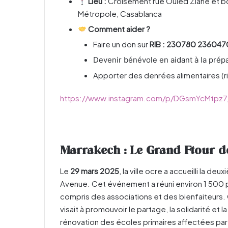
Lieu :
Croisement rue Ouled Ziane et b
Métropole, Casablanca
Comment aider ?
Faire un don sur
RIB : 230780 23604
Devenir bénévole en aidant à la prépar
Apporter des denrées alimentaires (riz
https://www.instagram.com/p/DGsmYcMtpz7
Marrakech : Le Grand Ftour 
Le
29 mars 2025
, la ville ocre a accueilli la de
Avenue. Cet événement a réuni environ 1 500 
compris des associations et des bienfaiteurs. 
visait à promouvoir le partage, la solidarité et
rénovation des écoles primaires affectées par