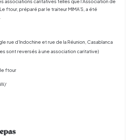
 associations caritatives telles que l’Association de
Le ftour, préparé par le traiteur MIMA’S, a été
.
gle rue d’Indochine et rue de la Réunion, Casablanca
s sont reversés à une association caritative)
le ftour
6W/
Repas