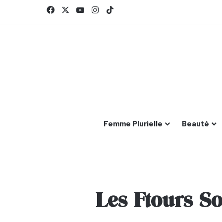
Facebook
X
YouTube
Instagram
TikTok
Femme Plurielle
Beauté
Les Ftours S