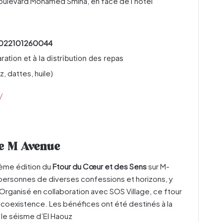
oulevard Mohamed Smiha, en face de l’hôtel
7022101260044
ation et à la distribution des repas
, dattes, huile)
/
de M Avenue
uxième édition du
Ftour du Cœur et des Sens
sur M-
personnes de diverses confessions et horizons, y
Organisé en collaboration avec SOS Village, ce ftour
 la coexistence. Les bénéfices ont été destinés à la
 le séisme d’El Haouz