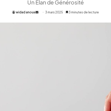
Un Élan de Générosité
widad anoua
Envoyer
3 mars 2025
3 minutes de lecture
un
courriel