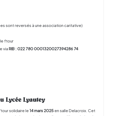
s sont reversés à une association caritative)
le ftour
re via
RIB : 022 780 0001320027394286 74
au Lycée Lyautey
tour solidaire le
14 mars 2025
en salle Delacroix. Cet