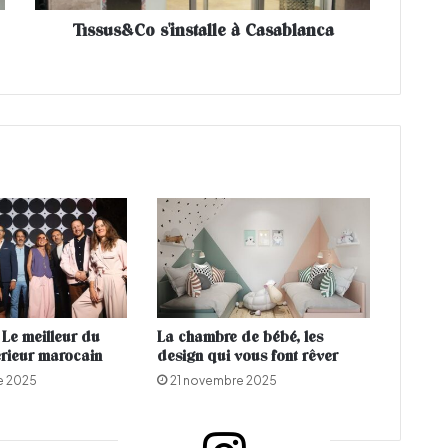
o
Tissus&Co s'installe à Casablanca
s
'
i
n
s
t
a
l
l
e
à
C
a
s
a
Le meilleur du
La chambre de bébé, les
b
érieur marocain
design qui vous font rêver
l
e 2025
21 novembre 2025
a
n
c