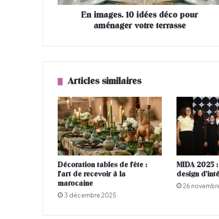
.
En images. 10 idées déco pour
1
aménager votre terrasse
0
i
d
é
e
s
Articles similaires
d
é
c
o
p
o
u
r
Décoration tables de fête :
MIDA 2025 : 
a
l’art de recevoir à la
design d’int
m
marocaine
26 novembr
é
3 décembre 2025
n
a