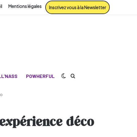
il
Mentions légales
Inscrivez vous à la Newsletter
Switch skin
Rechercher
L’NASS
POWHERFUL
co
 expérience déco