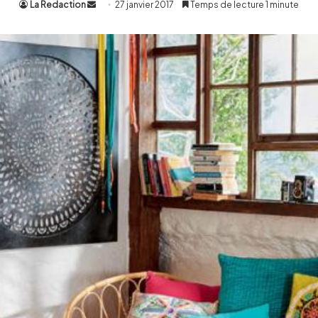
La Redaction
Envoyer
27 janvier 2017
Temps de lecture 1 minute
un
courriel