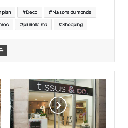
 plan
Déco
Maisons du monde
aroc
plurielle.ma
Shopping
Imprimer
T
i
s
s
u
s
&
C