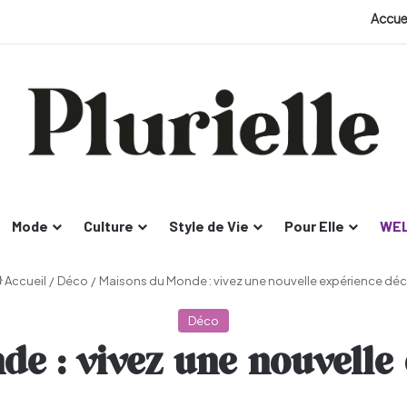
Accue
Mode
Culture
Style de Vie
Pour Elle
WEL
Accueil
/
Déco
/
Maisons du Monde : vivez une nouvelle expérience dé
Déco
e : vivez une nouvelle