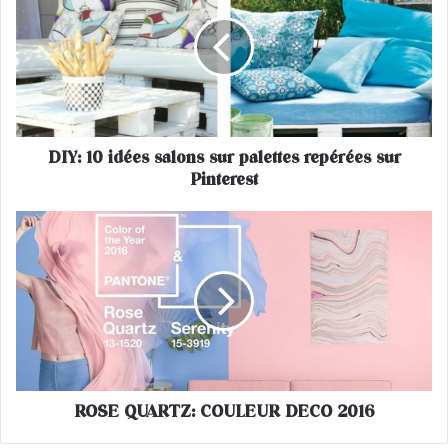
Y
:
1
0
i
d
é
DIY: 10 idées salons sur palettes repérées sur
e
Pinterest
s
s
a
R
l
O
o
S
n
E
s
Q
s
U
u
A
r
R
p
T
a
ROSE QUARTZ: COULEUR DECO 2016
Z
l
: