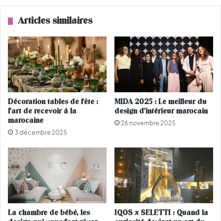
e
C
t
O
Articles similaires
t
U
e
L
s
E
r
U
e
R
p
D
é
E
r
C
Décoration tables de fête :
MIDA 2025 : Le meilleur du
é
O
l’art de recevoir à la
design d’intérieur marocain
e
2
marocaine
26 novembre 2025
s
0
3 décembre 2025
s
1
u
6
r
P
i
n
t
e
La chambre de bébé, les
IQOS x SELETTI : Quand la
r