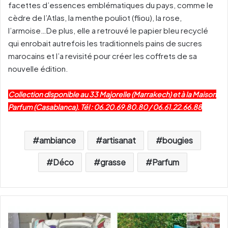
facettes d’essences emblématiques du pays, comme le
cèdre de l’Atlas, la menthe pouliot (fliou), la rose,
l’armoise…De plus, elle a retrouvé le papier bleu recyclé
qui enrobait autrefois les traditionnels pains de sucres
marocains et l’a revisité pour créer les coffrets de sa
nouvelle édition.
Collection disponible au 33 Majorelle (Marrakech) et à la Maison
Parfum (Casablanca). Tél : 06.20.69.80.80 / 06.61.22.66.88
ambiance
artisanat
bougies
Déco
grasse
Parfum
D
I