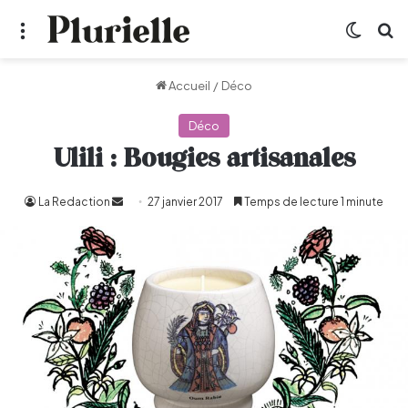
Menu
Switch
R
Accueil
/
Déco
Déco
Ulili : Bougies artisanales
La Redaction
Envoyer
27 janvier 2017
Temps de lecture 1 minute
un
courriel