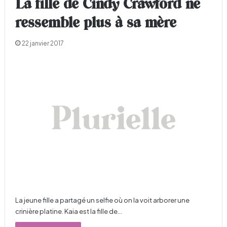
La fille de Cindy Crawford ne
ressemble plus à sa mère
22 janvier 2017
La jeune fille a partagé un selfie où on la voit arborer une
crinière platine. Kaia est la fille de…