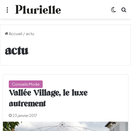
Menu
Switch
R
Accueil
/
actu
actu
Conseils Mode
Vallée Village, le luxe
autrement
23 janvier 2017