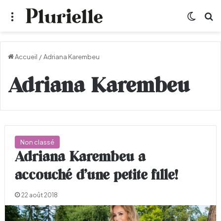
Menu
Switch
R
Accueil
/
Adriana Karembeu
Adriana Karembeu
Non classé
Adriana Karembeu a
accouché d’une petite fille!
22 août 2018