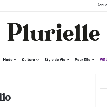
Accue
Mode
Culture
Style de Vie
Pour Elle
WEL
llo