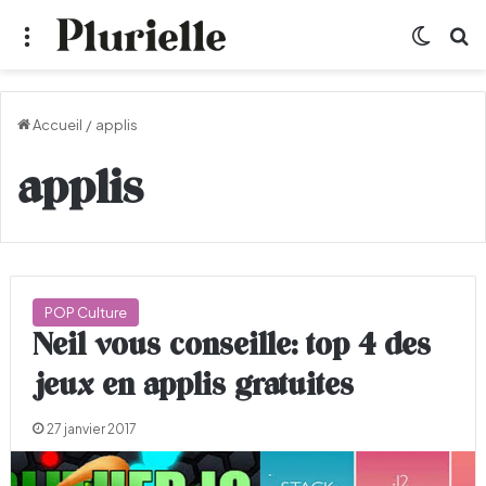
Menu
Switch
R
Accueil
/
applis
applis
POP Culture
Neil vous conseille: top 4 des
jeux en applis gratuites
27 janvier 2017