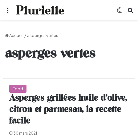
Menu
Switch
R
Accueil
/
asperges vertes
asperges vertes
Food
Asperges grillées huile d’olive,
citron et parmesan, la recette
facile
30 mars 2021