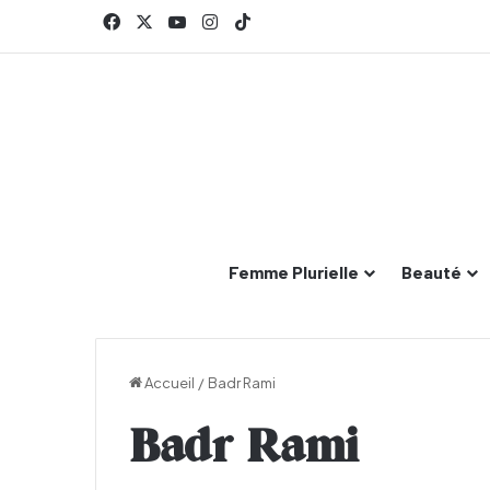
Facebook
X
YouTube
Instagram
TikTok
Femme Plurielle
Beauté
Accueil
/
Badr Rami
Badr Rami