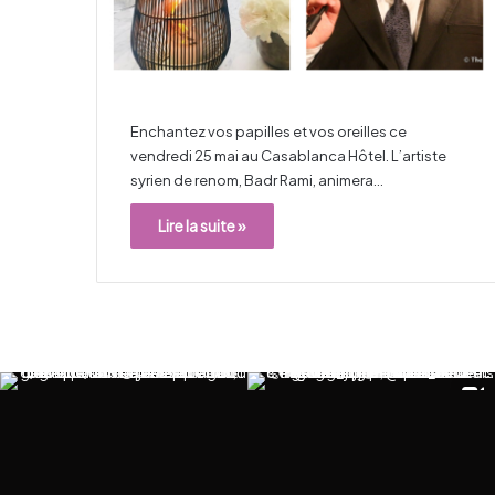
Enchantez vos papilles et vos oreilles ce
vendredi 25 mai au Casablanca Hôtel. L’artiste
syrien de renom, Badr Rami, animera…
Lire la suite »