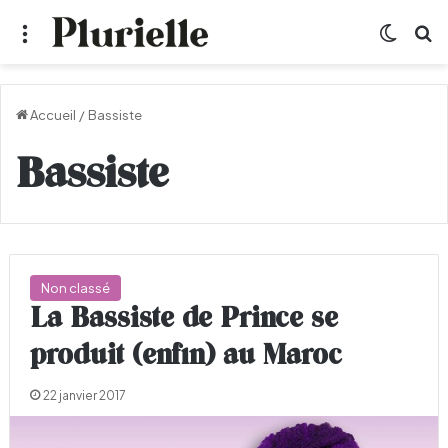
Menu
Switch
R
Accueil
/
Bassiste
Bassiste
Non classé
La Bassiste de Prince se
produit (enfin) au Maroc
22 janvier 2017