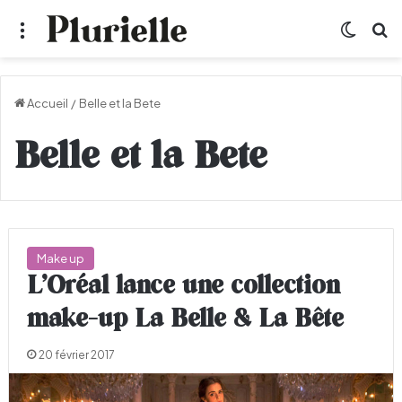
Menu
Switch
R
Accueil
/
Belle et la Bete
Belle et la Bete
Make up
L’Oréal lance une collection
make-up La Belle & La Bête
20 février 2017