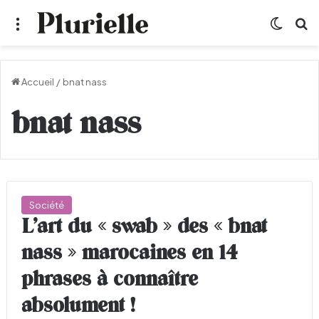
Menu
Switch
R
Accueil
/
bnat nass
bnat nass
Société
L’art du « swab » des « bnat
nass » marocaines en 14
phrases à connaître
absolument !