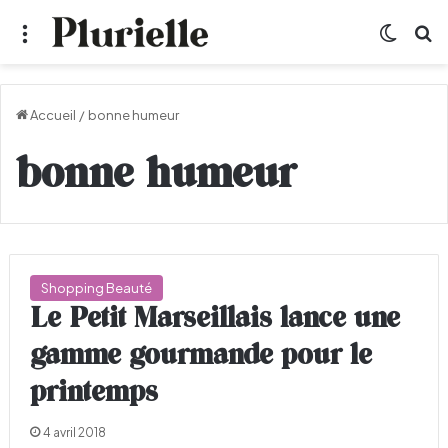
Menu
Switch
R
Accueil
/
bonne humeur
bonne humeur
Shopping Beauté
Le Petit Marseillais lance une
gamme gourmande pour le
printemps
4 avril 2018