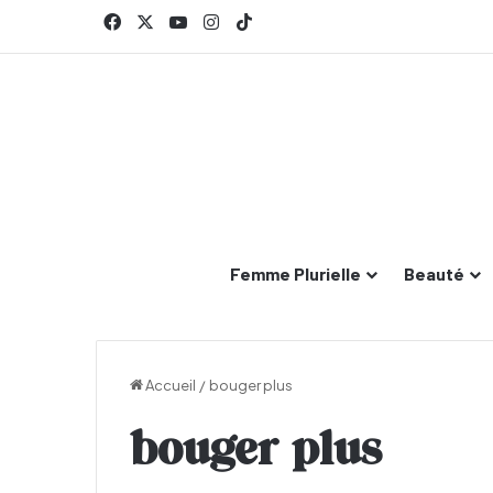
Facebook
X
YouTube
Instagram
TikTok
Femme Plurielle
Beauté
Accueil
/
bouger plus
bouger plus