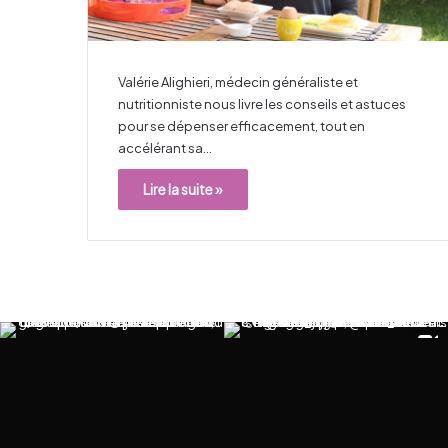
Valérie Alighieri, médecin généraliste et
nutritionniste nous livre les conseils et astuces
pour se dépenser efficacement, tout en
accélérant sa…
Lire la suite »