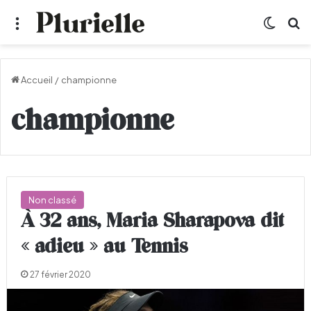
Menu
Switch
R
Accueil
/
championne
championne
Non classé
À 32 ans, Maria Sharapova dit
« adieu » au Tennis
27 février 2020