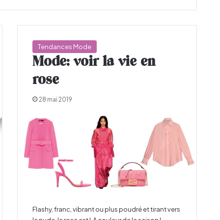
Tendances Mode
Mode: voir la vie en
rose
28 mai 2019
Flashy, franc, vibrant ou plus poudré et tirant vers
le nude, le rose est LA couleur de la saison !