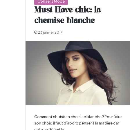
Conseils Mode
Must Have chic: la
chemise blanche
23 janvier 2017
Comment choisir sa chemise blanche ? Pour faire
son choix, il faut d’abord penser à la matière car
celle-ci définit le…