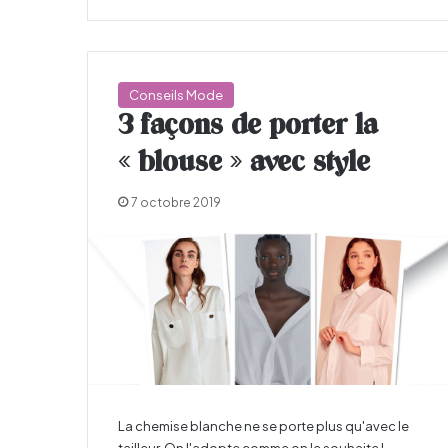
Conseils Mode
3 façons de porter la
« blouse » avec style
7 octobre 2019
La chemise blanche ne se porte plus qu'avec le
tailleur. On l'adopte comme on le souhaite !