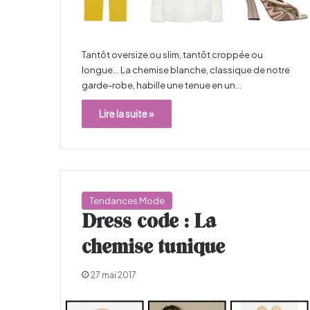
Tantôt oversize ou slim, tantôt croppée ou
longue… La chemise blanche, classique de notre
garde-robe, habille une tenue en un…
Lire la suite »
Tendances Mode
Dress code : La
chemise tunique
27 mai 2017