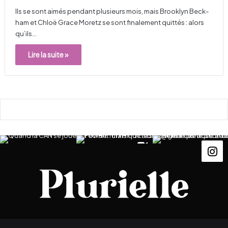
Ils se sont aimés pendant plusieurs mois, mais Brook­lyn Beck­
ham et Chloë Grace Moretz se sont fina­le­ment quit­tés : alors
qu’ils…
Lire la suite »