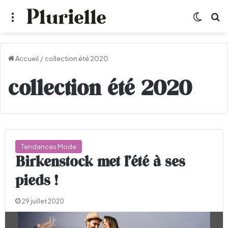
Menu
Switch
R
Accueil
/
collection été 2020
collection été 2020
Tendances Mode
Birkenstock met l’été à ses
pieds !
29 juillet 2020