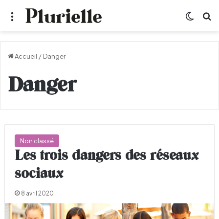
Menu
Switch
R
Accueil
/
Danger
Danger
Non classé
Les trois dangers des réseaux
sociaux
8 avril 2020