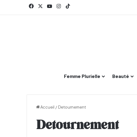
Facebook
X
YouTube
Instagram
TikTok
Femme Plurielle
Beauté
Accueil
/
Detournement
Detournement