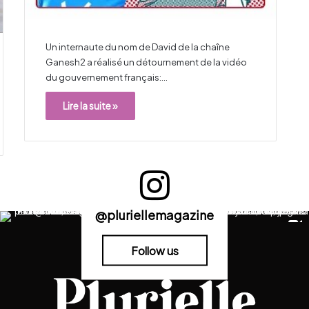
Un internaute du nom de David de la chaîne
Ganesh2 a réalisé un détournement de la vidéo
du gouvernement français:…
Lire la suite »
@pluriellemagazine
Follow us