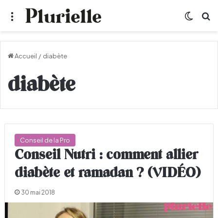
Menu
Switch
R
Accueil
/
diabète
diabète
Conseil de la Pro
Conseil Nutri : comment allier
diabète et ramadan ? (VIDÉO)
30 mai 2018