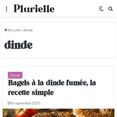
Menu
Switch
R
Accueil
/
dinde
dinde
Food
Bagels à la dinde fumée, la
recette simple
8 septembre 2020