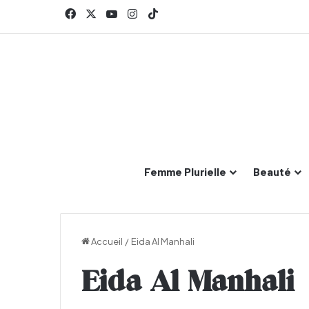
Facebook
X
YouTube
Instagram
TikTok
Femme Plurielle
Beauté
Accueil
/
Eida Al Manhali
Eida Al Manhali