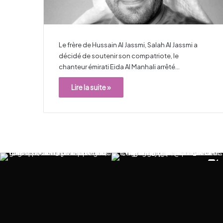
Le frère de Hussain Al Jassmi, Salah Al Jassmi a
décidé de soutenir son compatriote, le
chanteur émirati Eida Al Manhali arrêté…
Lire la suite »