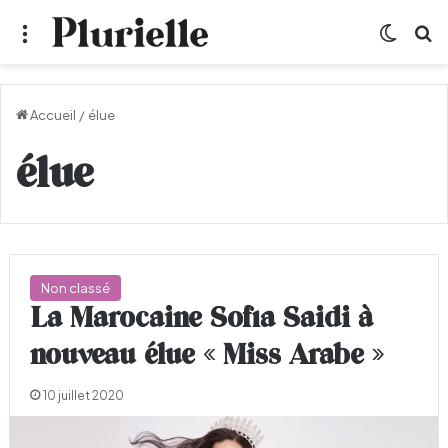
Menu
Switch
R
Accueil
/
élue
élue
Non classé
La Marocaine Sofia Saidi à
nouveau élue « Miss Arabe »
10 juillet 2020