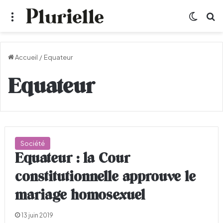
Menu
Switch
R
Accueil
/
Equateur
Equateur
Société
Equateur : la Cour
constitutionnelle approuve le
mariage homosexuel
13 juin 2019