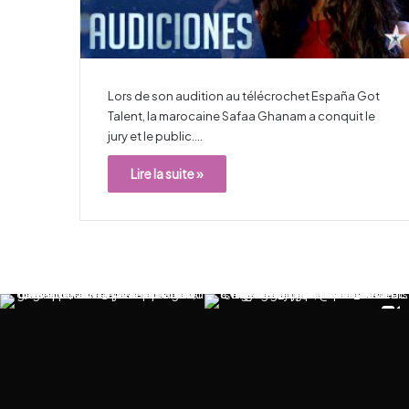
Lors de son audition au télécrochet España Got
Talent, la marocaine Safaa Ghanam a conquit le
jury et le public.…
Lire la suite »