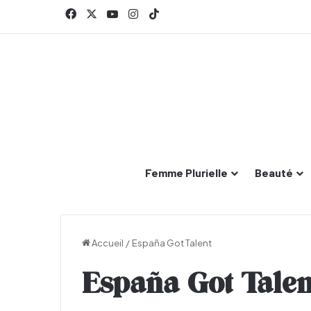
Facebook
X
YouTube
Instagram
TikTok
Femme Plurielle
Beauté
Accueil
/
España Got Talent
España Got Talen