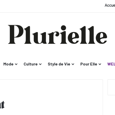
Accue
Mode
Culture
Style de Vie
Pour Elle
WEL
t