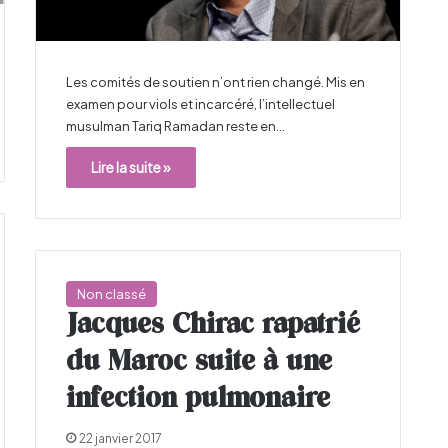
Les comités de soutien n’ont rien changé. Mis en
examen pour viols et incarcéré, l’intellectuel
musulman Tariq Ramadan reste en…
Lire la suite »
Non classé
Jacques Chirac rapatrié
du Maroc suite à une
infection pulmonaire
22 janvier 2017