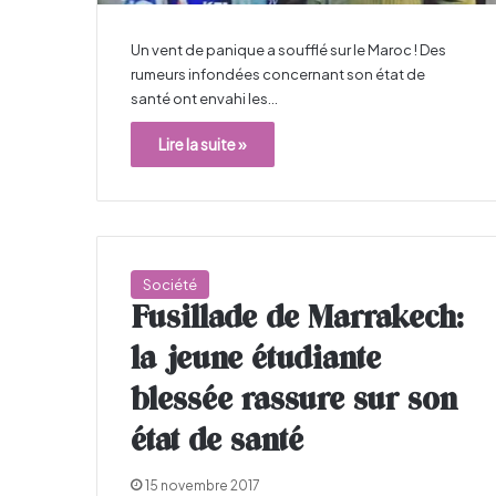
Un vent de panique a soufflé sur le Maroc ! Des
rumeurs infondées concernant son état de
santé ont envahi les…
Lire la suite »
Société
Fusillade de Marrakech:
la jeune étudiante
blessée rassure sur son
état de santé
15 novembre 2017