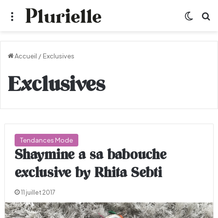
Menu
Switch
R
Accueil
/
Exclusives
Exclusives
Tendances Mode
Shaymine a sa babouche
exclusive by Rhita Sebti
11 juillet 2017