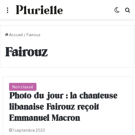
Menu
Switch
R
Accueil
/
Fairouz
Fairouz
Non classé
Photo du jour : la chanteuse
libanaise Fairouz reçoit
Emmanuel Macron
1 septembre 2020