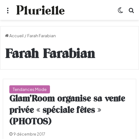
Menu
Switch
R
Accueil
/
Farah Farabian
Farah Farabian
Tendances Mode
Glam’Room organise sa vente
privée « spéciale fêtes »
(PHOTOS)
9 décembre 2017