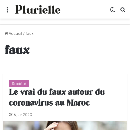
Menu
Switch
R
Accueil
/
faux
faux
Société
Le vrai du faux autour du
coronavirus au Maroc
16 juin 2020