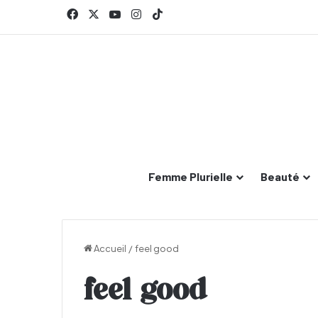
Facebook
X
YouTube
Instagram
TikTok
Femme Plurielle
Beauté
Accueil
/
feel good
feel good