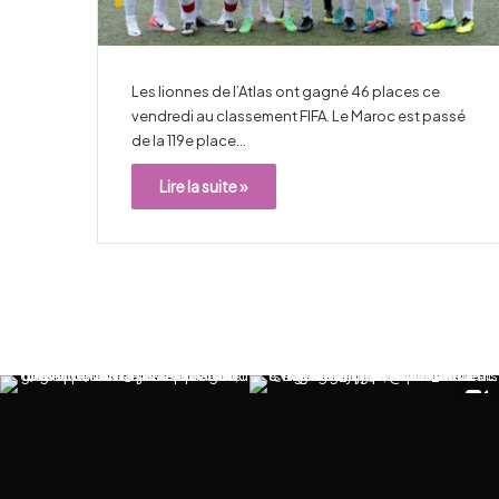
Les lionnes de l’Atlas ont gagné 46 places ce
vendredi au classement FIFA. Le Maroc est passé
de la 119e place…
Lire la suite »