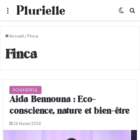
Menu
Switch
R
Accueil
/
Finca
Finca
POWHERFUL
Aida Bennouna : Eco-
conscience, nature et bien-être
26 février 2024