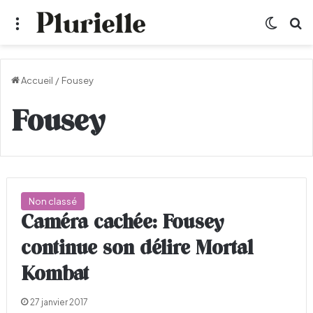
Menu
Switch
R
Accueil
/
Fousey
Fousey
Non classé
Caméra cachée: Fousey
continue son délire Mortal
Kombat
27 janvier 2017