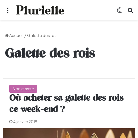
Menu
Switch
R
Accueil
/
Galette des rois
Galette des rois
Non classé
Où acheter sa galette des rois
ce week-end ?
4 janvier 2019