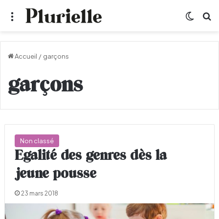
Menu
Switch
R
Accueil
/
garçons
garçons
Non classé
Egalité des genres dès la
jeune pousse
23 mars 2018