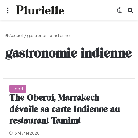
Menu
Switch
R
Accueil
/
gastronomie indienne
gastronomie indienne
Food
The Oberoi, Marrakech
dévoile sa carte Indienne au
restaurant Tamimt
13 février 2020