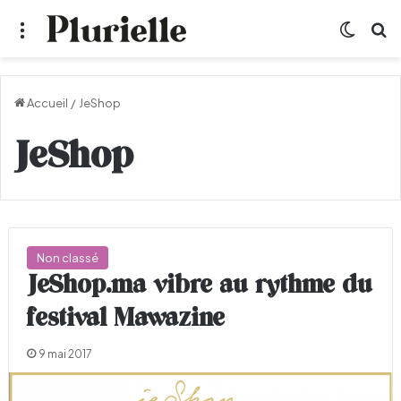
Menu
Switch
R
Accueil
/
JeShop
JeShop
Non classé
JeShop.ma vibre au rythme du
festival Mawazine
9 mai 2017