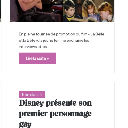
En pleine tournée de promotion du film « La Belle
et la Bête », la jeune femme enchaîne les
interviews et les…
Lire la suite »
Non classé
Disney présente son
premier personnage
gay