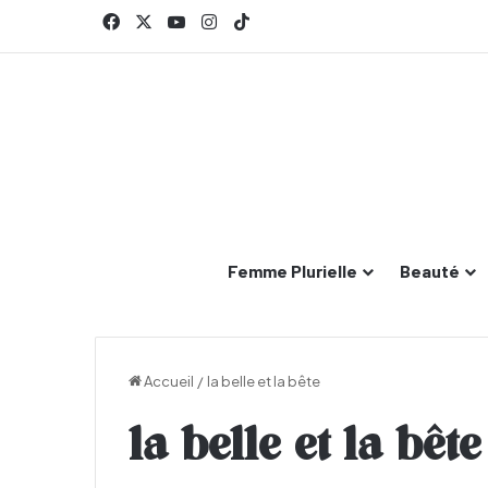
Facebook
X
YouTube
Instagram
TikTok
Femme Plurielle
Beauté
Accueil
/
la belle et la bête
la belle et la bête