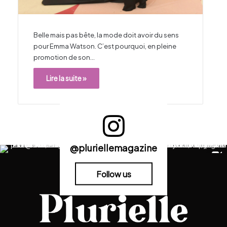
Belle mais pas bête, la mode doit avoir du sens
pour Emma Watson. C’est pourquoi, en pleine
promotion de son…
Lire la suite »
@pluriellemagazine
Follow us