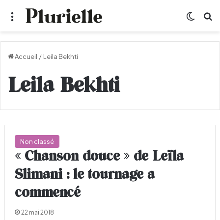
Menu
Switch
R
Accueil
/
Leila Bekhti
Leila Bekhti
Non classé
« Chanson douce » de Leïla
Slimani : le tournage a
commencé
22 mai 2018