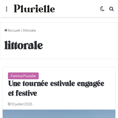
Menu
Switch
R
Accueil
/
littorale
littorale
Femme Plurielle
Une tournée estivale engagée
et festive
10 juillet 2025