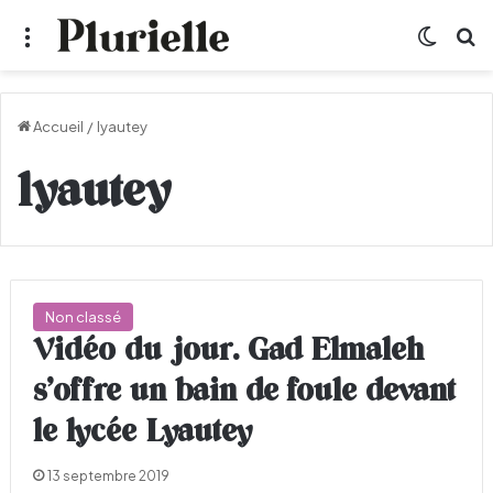
Menu
Switch
R
Accueil
/
lyautey
lyautey
Non classé
Vidéo du jour. Gad Elmaleh
s’offre un bain de foule devant
le lycée Lyautey
13 septembre 2019