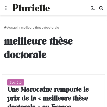
Menu
Switch
R
Accueil
/
meilleure thèse doctorale
meilleure thèse
doctorale
Société
Une Marocaine remporte le
prix de la « meilleure thèse